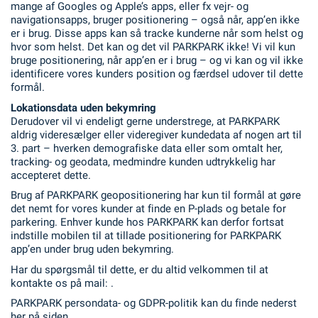
mange af Googles og Apple’s apps, eller fx vejr- og
navigationsapps, bruger positionering – også når, app’en ikke
er i brug. Disse apps kan så tracke kunderne når som helst og
hvor som helst. Det kan og det vil PARKPARK ikke! Vi vil kun
bruge positionering, når app’en er i brug – og vi kan og vil ikke
identificere vores kunders position og færdsel udover til dette
formål.
Lokationsdata uden bekymring
Derudover vil vi endeligt gerne understrege, at PARKPARK
aldrig videresælger eller videregiver kundedata af nogen art til
3. part – hverken demografiske data eller som omtalt her,
tracking- og geodata, medmindre kunden udtrykkelig har
accepteret dette.
Brug af PARKPARK geopositionering har kun til formål at gøre
det nemt for vores kunder at finde en P-plads og betale for
parkering. Enhver kunde hos PARKPARK kan derfor fortsat
indstille mobilen til at tillade positionering for PARKPARK
app’en under brug uden bekymring.
Har du spørgsmål til dette, er du altid velkommen til at
kontakte os på mail: .
PARKPARK persondata- og GDPR-politik kan du finde nederst
her på siden.