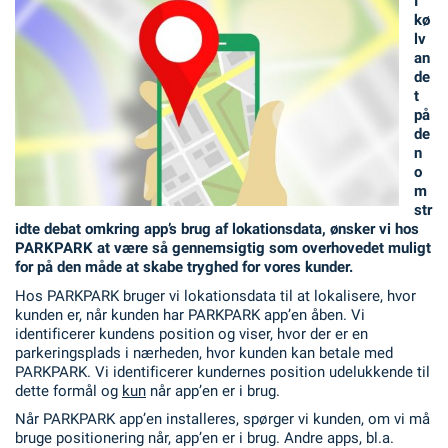
I
kø
lv
an
de
t
på
de
n
o
m
str
idte debat omkring app’s brug af lokationsdata, ønsker vi hos
PARKPARK at være så gennemsigtig som overhovedet muligt
for på den måde at skabe tryghed for vores kunder.
Hos PARKPARK bruger vi lokationsdata til at lokalisere, hvor
kunden er, når kunden har PARKPARK app’en åben. Vi
identificerer kundens position og viser, hvor der er en
parkeringsplads i nærheden, hvor kunden kan betale med
PARKPARK. Vi identificerer kundernes position udelukkende til
dette formål og
kun
når app’en er i brug.
Når PARKPARK app’en installeres, spørger vi kunden, om vi må
bruge positionering når, app’en er i brug. Andre apps, bl.a.