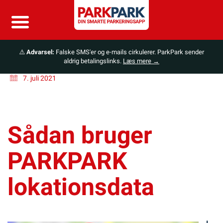
⚠️
Advarsel:
Falske SMS'er og e-mails cirkulerer. ParkPark sender
aldrig betalingslinks.
Læs mere →
7. juli 2021
Sådan bruger
PARKPARK
lokationsdata