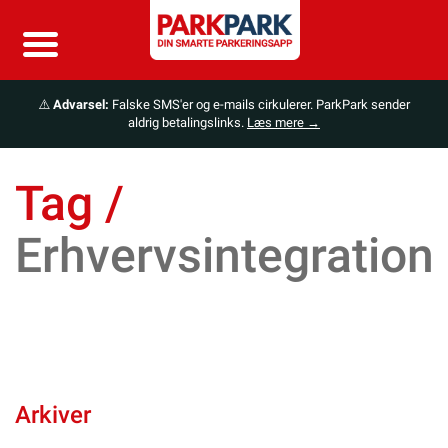
⚠️
Advarsel:
Falske SMS'er og e-mails cirkulerer. ParkPark sender
aldrig betalingslinks.
Læs mere →
Tag /
Erhvervsintegration
Arkiver