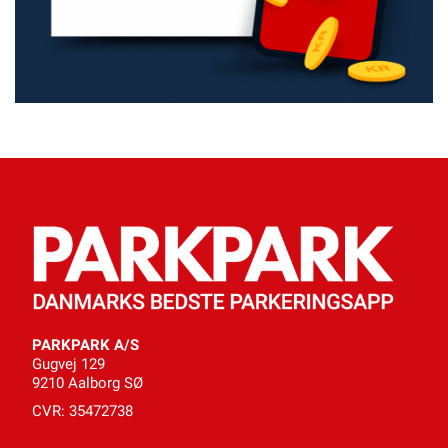
PARKPARK A/S
Gugvej 129
9210 Aalborg SØ
CVR: 35472738