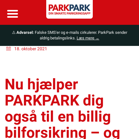
⚠️
Advarsel:
Falske SMS'er og e-mails cirkulerer. ParkPark sender
aldrig betalingslinks.
Læs mere →
18. oktober 2021
Nu hjælper
PARKPARK dig
også til en billig
bilforsikring – og