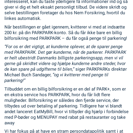
interesseret, kan du taste yderligere få informationer ind og så
giver vi dig et helt eksakt personligt tilbud. De videre skridt og
selve bestillingen foretager du hos Nem Forsikring, hvortil du
linkes automatisk.
Når bestillingen er gået igennem, kvitterer vi med at indsætte
200 kr. på din PARKPARK-konto. Så du får ikke bare en billig
bilforsikring med PARKPARK – du får også penge til parkering!
”For os er det vigtigt, at kunderne oplever, at de sparer penge
med PARKPARK. Det gør kunderne, når de parkerer. PARKPARK
er helt ubestridt Danmarks billigste parkeringsapp, men vi vil
gerne gå skridtet videre og hjælpe kunderne andre steder, hvor
de kan spare på udgifterne til bilen,”
siger PARKPARKs direktør
Michael Buch Sandager,
”og vi kvitterer med penge til
parkering!”
Tilbuddet om en billig bilforsikring er en del af PARK+, som er
en ekstra service hos PARKPARK, hvor du får lidt flere
muligheder. Bilforsikring er således den fjerde service, der
tilbydes ud over betaling af parkering. Tidligere har vi blandt
andet lanceret EatMyBill, hvor vi tilbyder dig hjælp i forbindelse
med P-bøder og MENUPAY med rabat på restauranter og take
away
Vi har fokus på at have en stram persondatapolitik samt i at