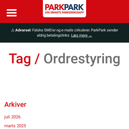
⚠️
Advarsel:
Falske SMS'er og e-mails cirkulerer. ParkPark sender
aldrig betalingslinks.
Læs mere →
Tag /
Ordrestyring
Arkiver
juli 2026
marts 2025