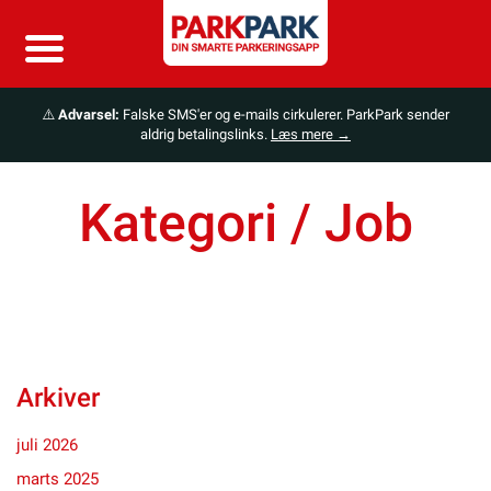
⚠️
Advarsel:
Falske SMS'er og e-mails cirkulerer. ParkPark sender
aldrig betalingslinks.
Læs mere →
Kategori /
Job
Arkiver
juli 2026
marts 2025